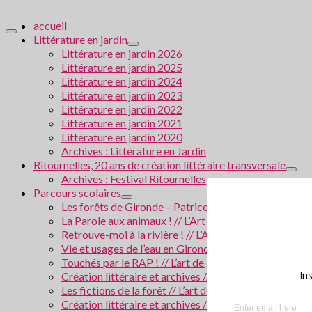
accueil
Littérature en jardin
Littérature en jardin 2026
Littérature en jardin 2025
Littérature en jardin 2024
Littérature en jardin 2023
Littérature en jardin 2022
Littérature en jardin 2021
Littérature en jardin 2020
Archives : Littérature en Jardin
Ritournelles, 20 ans de création littéraire transversale
Archives : Festival Ritournelles
Parcours scolaires
Les forêts de Gironde – Patrice Cablat // Création li
La Parole aux animaux ! // L’Art de grandir 2026
Retrouve-moi à la rivière ! // L’Art de grandir 2025
Vie et usages de l’eau en Gironde // Création littérair
Touchés par le RAP ! // L’art de grandir 2024
Création littéraire et archives // Villes en Gironde
Les fictions de la forêt // L’art de grandir 2023
Création littéraire et archives / La police scientifiqu