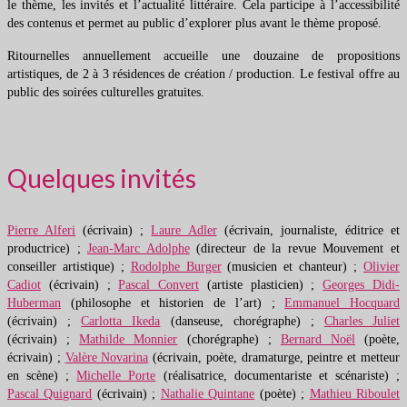
le thème, les invités et l’actualité littéraire. Cela participe à l’accessibilité
des contenus et permet au public d’explorer plus avant le thème proposé.
Ritournelles annuellement accueille une douzaine de propositions
artistiques, de 2 à 3 résidences de création / production. Le festival offre au
public des soirées culturelles gratuites.
Quelques invités
Pierre Alferi
(écrivain) ;
Laure Adler
(écrivain, journaliste, éditrice et
productrice) ;
Jean-Marc Adolphe
(directeur de la revue Mouvement et
conseiller artistique) ;
Rodolphe Burger
(musicien et chanteur) ;
Olivier
Cadiot
(écrivain) ;
Pascal Convert
(artiste plasticien) ;
Georges Didi-
Huberman
(philosophe et historien de l’art) ;
Emmanuel Hocquard
(écrivain) ;
Carlotta Ikeda
(danseuse, chorégraphe) ;
Charles Juliet
(écrivain) ;
Mathilde Monnier
(chorégraphe) ;
Bernard Noël
(poète,
écrivain) ;
Valère Novarina
(écrivain, poète, dramaturge, peintre et metteur
en scène) ;
Michelle Porte
(réalisatrice, documentariste et scénariste) ;
Pascal Quignard
(écrivain) ;
Nathalie Quintane
(poète) ;
Mathieu Riboulet