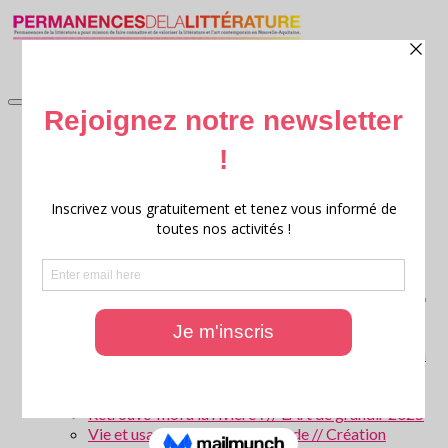
accueil
Littérature en jardin
Littérature en jardin 2026
Littérature en jardin 2025
Littérature en jardin 2024
Littérature en jardin 2023
Littérature en jardin 2022
Littérature en jardin 2021
Littérature en jardin 2020
Archives : Littérature en Jardin
Ritournelles, 20 ans de création littéraire transversale
Archives : Festival Ritournelles
Parcours scolaires
Les forêts de Gironde – Patrice Cablat // Création
littéraire et Archives 2025 – 2026
La Parole aux animaux ! // L’Art de grandir 2026
Retrouve-moi à la rivière ! // L’Art de grandir 2025
Vie et usages de l’eau en Gironde // Création