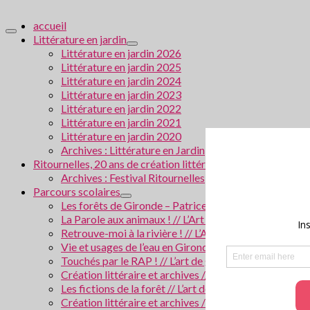
accueil
Littérature en jardin
Littérature en jardin 2026
Littérature en jardin 2025
Littérature en jardin 2024
Littérature en jardin 2023
Littérature en jardin 2022
Littérature en jardin 2021
Littérature en jardin 2020
Archives : Littérature en Jardin
Ritournelles, 20 ans de création littéraire transversale
Archives : Festival Ritournelles
Parcours scolaires
Les forêts de Gironde – Patrice Cablat // Création li
La Parole aux animaux ! // L’Art de grandir 2026
Retrouve-moi à la rivière ! // L’Art de grandir 2025
Vie et usages de l’eau en Gironde // Création littérair
Touchés par le RAP ! // L’art de grandir 2024
Création littéraire et archives // Villes en Gironde
Les fictions de la forêt // L’art de grandir 2023
Création littéraire et archives / La police scientifiqu