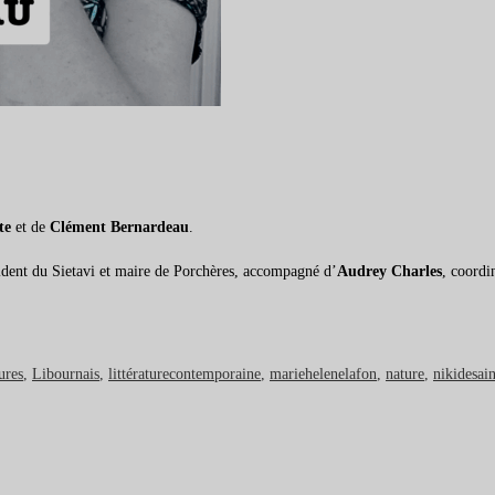
te
et de
Clément Bernardeau
.
sident du Sietavi et maire de Porchères, accompagné d’
Audrey Charles
, coordi
ures
,
Libournais
,
littératurecontemporaine
,
mariehelenelafon
,
nature
,
nikidesain