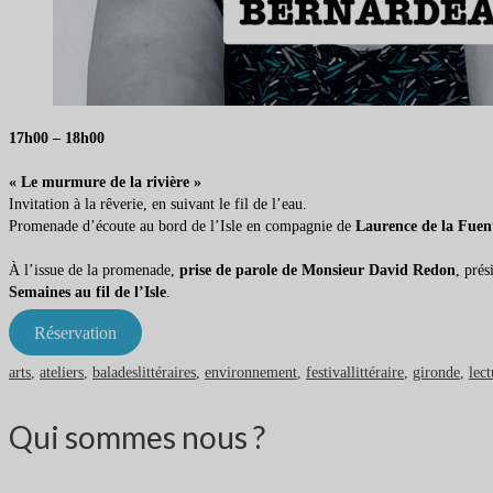
17h00 – 18h00
« Le murmure de la rivière »
Invitation à la rêverie, en suivant le fil de l’eau.
Promenade d’écoute au bord de l’Isle en compagnie de
Laurence de la Fuen
À l’issue de la promenade,
prise de parole de Monsieur David Redon
, pré
Semaines au fil de l’Isle
.
Réservation
arts
,
ateliers
,
baladeslittéraires
,
environnement
,
festivallittéraire
,
gironde
,
lect
Qui sommes nous ?