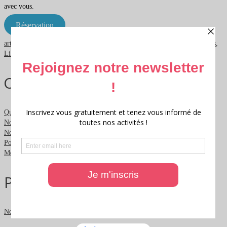
avec vous.
Réservation
artistes
,
arts
,
atelier
,
festivallittéraire
,
illustration
,
lecturedessinée
,
lectures
,
Libournais
,
nature
,
onirique
,
rencontresdauteurs
,
végétalisé
Qui sommes nous ?
Qui sommes nous ?
Nous contacter
Nous soutenir
Politique de confidentialité
Mentions légales
Partenaires
Nos partenaires