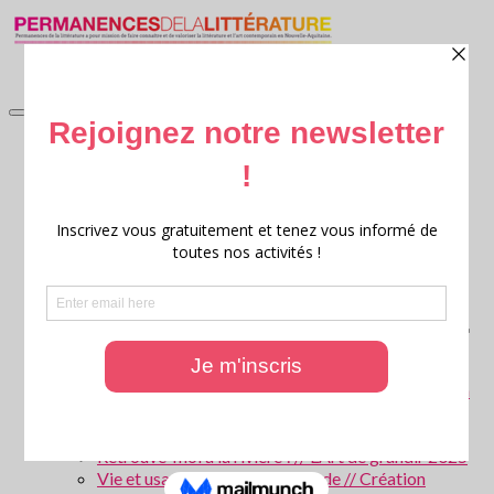
accueil
Littérature en jardin
Littérature en jardin 2026
Littérature en jardin 2025
Littérature en jardin 2024
Littérature en jardin 2023
Littérature en jardin 2022
Littérature en jardin 2021
Littérature en jardin 2020
Archives : Littérature en Jardin
Ritournelles, 20 ans de création littéraire transversale
Archives : Festival Ritournelles
Parcours scolaires
Les forêts de Gironde – Patrice Cablat // Création
littéraire et Archives 2025 – 2026
La Parole aux animaux ! // L’Art de grandir 2026
Retrouve-moi à la rivière ! // L’Art de grandir 2025
Vie et usages de l’eau en Gironde // Création