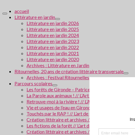
accueil
Littérature en jardin
Littérature en jardin 2026
Littérature en jardin 2025
Littérature en jardin 2024
Littérature en jardin 2023
Littérature en jardin 2022
Littérature en jardin 2021
Littérature en jardin 2020
Archives : Littérature en Jardin
Ritournelles, 20 ans de création littéraire transversale
Archives : Festival Ritournelles
Parcours scolaires
Les forêts de Gironde – Patrice Cablat // Création li
La Parole aux animaux ! // L’Art de grandir 2026
Retrouve-moi à la rivière ! // L’Art de grandir 2025
Vie et usages de l’eau en Gironde // Création littérair
Touchés par le RAP ! // L’art de grandir 2024
Création littéraire et archives // Villes en Gironde
Les fictions de la forêt // L’art de grandir 2023
Création littéraire et archives / La police scientifiqu