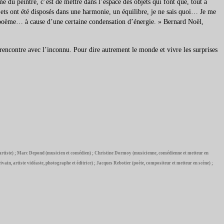
me du peintre, c’est de mettre dans l’espace des objets qui font que, tout à
objets ont été disposés dans une harmonie, un équilibre, je ne sais quoi… Je me
un poème… à cause d’une certaine condensation d’énergie. » Bernard Noël,
e rencontre avec l’inconnu. Pour dire autrement le monde et vivre les surprises
lay (artiste) ; Marc Depond (musicien et comédien) ; Christine Dormoy (musicienne, comédienne et metteur en
ivain, artiste vidéaste, photographe et éditrice) ; Jacques Rebotier (poète, compositeur et metteur en scène) ;