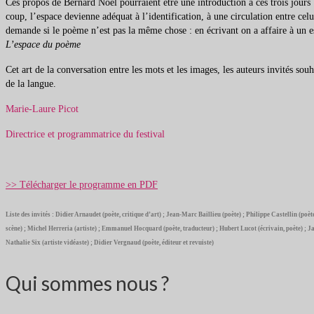
Ces propos de Bernard Noël pourraient être une introduction à ces trois jours :
coup, l’espace devienne adéquat à l’identification, à une circulation entre cel
demande si le poème n’est pas la même chose : en écrivant on a affaire à un 
L’espace du poème
Cet art de la conversation entre les mots et les images, les auteurs invités so
de la langue.
Marie-Laure Picot
Directrice et programmatrice du festival
>> Télécharger le programme en PDF
Liste des invités : Didier Arnaudet (poète, critique d’art) ; Jean-Marc Baillieu (poète) ; Philippe Castellin (
scène) ; Michel Herreria (artiste) ; Emmanuel Hocquard (poète, traducteur) ; Hubert Lucot (écrivain, poète) ; Jac
Nathalie Six (artiste vidéaste) ; Didier Vergnaud (poète, éditeur et revuiste)
Qui sommes nous ?