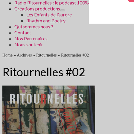
Radio Ritournelles : le podcast 100% littéraire
Créations productions
Les Enfants de l’aurore
Rhythm and Poetry
Qui sommes nous ?
Contact
Nos Partenaires
Nous soutenir
Home
»
Archives
»
Ritournelles
»
Ritournelles #02
Ritournelles #02