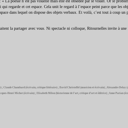
 « La poésie n’est pas visuelle mais elle est obsédée par le visuel. Or le problè
ui qui regarde et cet espace. Cela unit le regard à l’espace peint parce que les 
espace dans lequel on dispose des objets verbaux. Et voilà, c’est tout à coup 
uhaitent la partager avec vous. Ni spectacle ni colloque, Ritournelles invite à un
poète) ; Claude Chambard (écrivain, critique littéraire) ; David Christoffel (musicien et écrivain) ; Alexandre De
ques-Henri Michot (écrivain) ; Elisabeth Milon (historienne de l’art, critique d’art et éditrice) ; Anne Parian (écr