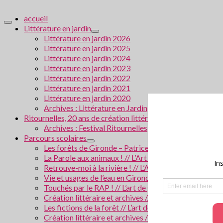
accueil
Littérature en jardin
Littérature en jardin 2026
Littérature en jardin 2025
Littérature en jardin 2024
Littérature en jardin 2023
Littérature en jardin 2022
Littérature en jardin 2021
Littérature en jardin 2020
Archives : Littérature en Jardin
Ritournelles, 20 ans de création littéraire transversale
Archives : Festival Ritournelles
Parcours scolaires
Les forêts de Gironde – Patrice Cablat // Création li
La Parole aux animaux ! // L’Art de grandir 2026
Retrouve-moi à la rivière ! // L’Art de grandir 2025
Vie et usages de l’eau en Gironde // Création littérair
Touchés par le RAP ! // L’art de grandir 2024
Création littéraire et archives // Villes en Gironde
Les fictions de la forêt // L’art de grandir 2023
Création littéraire et archives / La police scientifiqu