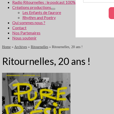
Radio Ritournelles : le podcast 100% littéraire
Créations productions
Les Enfants de l’aurore
Rhythm and Poetry
Qui sommes nous ?
Contact
Nos Partenaires
Nous soutenir
Home
»
Archives
»
Ritournelles
»
Ritournelles, 20 ans !
Ritournelles, 20 ans !