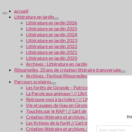
accueil
Littérature en jardin
Littérature en jardin 2026
Littérature en jardin 2025
Littérature en jardin 2024
Littérature en jardin 2023
Littérature en jardin 2022
Littérature en jardin 2021
Littérature en jardin 2020
Archives : Littérature en Jardin
Ritournelles, 20 ans de création littéraire transversale
Archives : Festival Ritournelles
Parcours scolaires
Les forêts de Gironde – Patrice Cablat // Création li
La Parole aux animaux ! // L’Art de grandir 2026
Retrouve-moi à la rivière ! // L’Art de grandir 2025
Vie et usages de l’eau en Gironde // Création littérair
Touchés par le RAP ! // L’art de grandir 2024
Création littéraire et archives // Villes en Gironde
Les fictions de la forêt // L’art de grandir 2023
Création littéraire et archives / La police scientifiqu