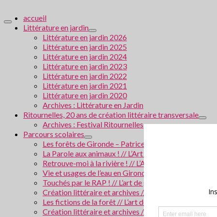
accueil
Littérature en jardin
Littérature en jardin 2026
Littérature en jardin 2025
Littérature en jardin 2024
Littérature en jardin 2023
Littérature en jardin 2022
Littérature en jardin 2021
Littérature en jardin 2020
Archives : Littérature en Jardin
Ritournelles, 20 ans de création littéraire transversale
Archives : Festival Ritournelles
Parcours scolaires
Les forêts de Gironde – Patrice Cablat // Création li
La Parole aux animaux ! // L’Art de grandir 2026
Retrouve-moi à la rivière ! // L’Art de grandir 2025
Vie et usages de l’eau en Gironde // Création littérair
Touchés par le RAP ! // L’art de grandir 2024
Création littéraire et archives // Villes en Gironde
Les fictions de la forêt // L’art de grandir 2023
Création littéraire et archives / La police scientifiqu