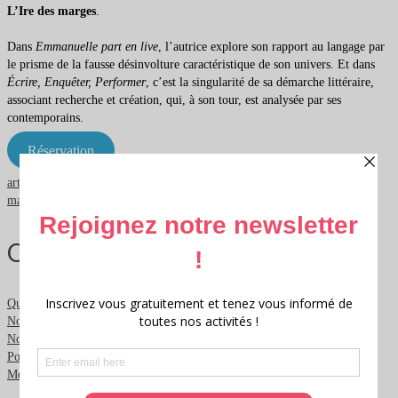
L’Ire des marges
.
Dans
Emmanuelle part en live
, l’autrice explore son rapport au langage par
le prisme de la fausse désinvolture caractéristique de son univers. Et dans
Écrire, Enquêter, Performer
, c’est la singularité de sa démarche littéraire,
associant recherche et création, qui, à son tour, est analysée par ses
contemporains.
Réservation
arts
,
éditions
,
festivallittéraire
,
langage
,
lectures
,
Libournais
,
littérature
,
maisondédition
,
nature
,
rencontres
,
rencontresdauteurs
Qui sommes nous ?
Qui sommes nous ?
Nous contacter
Nous soutenir
Politique de confidentialité
Mentions légales