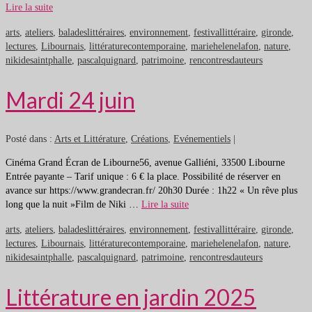
Lire la suite
arts
,
ateliers
,
baladeslittéraires
,
environnement
,
festivallittéraire
,
gironde
,
lectures
,
Libournais
,
littératurecontemporaine
,
mariehelenelafon
,
nature
,
nikidesaintphalle
,
pascalquignard
,
patrimoine
,
rencontresdauteurs
Mardi 24 juin
Posté dans :
Arts et Littérature
,
Créations
,
Evénementiels
|
Cinéma Grand Écran de Libourne56, avenue Galliéni, 33500 Libourne
Entrée payante – Tarif unique : 6 € la place. Possibilité de réserver en
avance sur https://www.grandecran.fr/ 20h30 Durée : 1h22 « Un rêve plus
long que la nuit »Film de Niki …
Lire la suite
arts
,
ateliers
,
baladeslittéraires
,
environnement
,
festivallittéraire
,
gironde
,
lectures
,
Libournais
,
littératurecontemporaine
,
mariehelenelafon
,
nature
,
nikidesaintphalle
,
pascalquignard
,
patrimoine
,
rencontresdauteurs
Littérature en jardin 2025