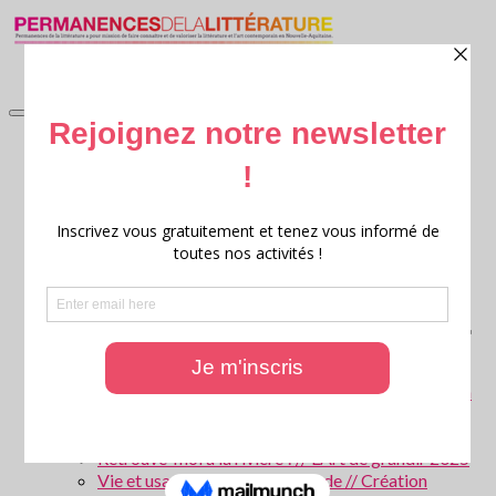
accueil
Littérature en jardin
Littérature en jardin 2026
Littérature en jardin 2025
Littérature en jardin 2024
Littérature en jardin 2023
Littérature en jardin 2022
Littérature en jardin 2021
Littérature en jardin 2020
Archives : Littérature en Jardin
Ritournelles, 20 ans de création littéraire transversale
Archives : Festival Ritournelles
Parcours scolaires
Les forêts de Gironde – Patrice Cablat // Création
littéraire et Archives 2025 – 2026
La Parole aux animaux ! // L’Art de grandir 2026
Retrouve-moi à la rivière ! // L’Art de grandir 2025
Vie et usages de l’eau en Gironde // Création