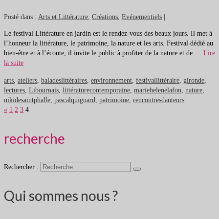
Posté dans :
Arts et Littérature
,
Créations
,
Evénementiels
|
Le festival Littérature en jardin est le rendez-vous des beaux jours. Il met à
l’honneur la littérature, le patrimoine, la nature et les arts. Festival dédié au
bien-être et à l’écoute, il invite le public à profiter de la nature et de …
Lire
la suite
arts
,
ateliers
,
baladeslittéraires
,
environnement
,
festivallittéraire
,
gironde
,
lectures
,
Libournais
,
littératurecontemporaine
,
mariehelenelafon
,
nature
,
nikidesaintphalle
,
pascalquignard
,
patrimoine
,
rencontresdauteurs
«
1
2
3
4
recherche
Rechercher :
Qui sommes nous ?