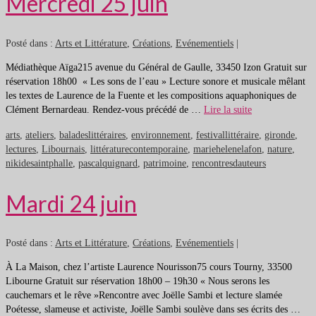
Mercredi 25 juin
Posté dans :
Arts et Littérature
,
Créations
,
Evénementiels
|
Médiathèque Aïga215 avenue du Général de Gaulle, 33450 Izon Gratuit sur
réservation 18h00 « Les sons de l’eau » Lecture sonore et musicale mêlant
les textes de Laurence de la Fuente et les compositions aquaphoniques de
Clément Bernardeau. Rendez-vous précédé de …
Lire la suite
arts
,
ateliers
,
baladeslittéraires
,
environnement
,
festivallittéraire
,
gironde
,
lectures
,
Libournais
,
littératurecontemporaine
,
mariehelenelafon
,
nature
,
nikidesaintphalle
,
pascalquignard
,
patrimoine
,
rencontresdauteurs
Mardi 24 juin
Posté dans :
Arts et Littérature
,
Créations
,
Evénementiels
|
À La Maison, chez l’artiste Laurence Nourisson75 cours Tourny, 33500
Libourne Gratuit sur réservation 18h00 – 19h30 « Nous serons les
cauchemars et le rêve »Rencontre avec Joëlle Sambi et lecture slamée
Poétesse, slameuse et activiste, Joëlle Sambi soulève dans ses écrits des …