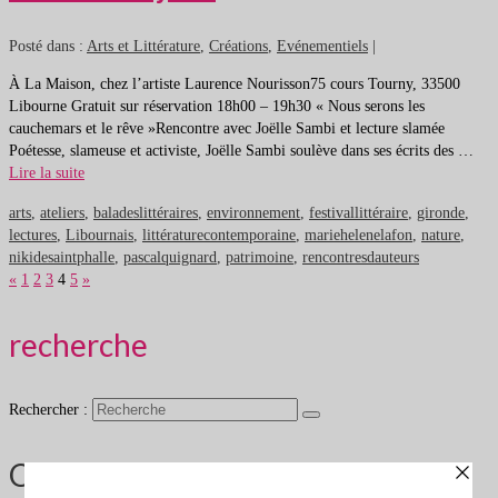
Posté dans :
Arts et Littérature
,
Créations
,
Evénementiels
|
À La Maison, chez l’artiste Laurence Nourisson75 cours Tourny, 33500
Libourne Gratuit sur réservation 18h00 – 19h30 « Nous serons les
cauchemars et le rêve »Rencontre avec Joëlle Sambi et lecture slamée
Poétesse, slameuse et activiste, Joëlle Sambi soulève dans ses écrits des …
Lire la suite
arts
,
ateliers
,
baladeslittéraires
,
environnement
,
festivallittéraire
,
gironde
,
lectures
,
Libournais
,
littératurecontemporaine
,
mariehelenelafon
,
nature
,
nikidesaintphalle
,
pascalquignard
,
patrimoine
,
rencontresdauteurs
«
1
2
3
4
5
»
recherche
Rechercher :
Qui sommes nous ?