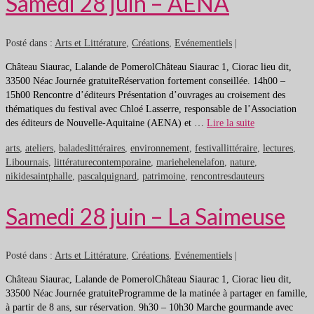
Samedi 28 juin – AENA
Posté dans :
Arts et Littérature
,
Créations
,
Evénementiels
|
Château Siaurac, Lalande de PomerolChâteau Siaurac 1, Ciorac lieu dit,
33500 Néac Journée gratuiteRéservation fortement conseillée. 14h00 –
15h00 Rencontre d’éditeurs Présentation d’ouvrages au croisement des
thématiques du festival avec Chloé Lasserre, responsable de l’Association
des éditeurs de Nouvelle-Aquitaine (AENA) et …
Lire la suite
arts
,
ateliers
,
baladeslittéraires
,
environnement
,
festivallittéraire
,
lectures
,
Libournais
,
littératurecontemporaine
,
mariehelenelafon
,
nature
,
nikidesaintphalle
,
pascalquignard
,
patrimoine
,
rencontresdauteurs
Samedi 28 juin – La Saimeuse
Posté dans :
Arts et Littérature
,
Créations
,
Evénementiels
|
Château Siaurac, Lalande de PomerolChâteau Siaurac 1, Ciorac lieu dit,
33500 Néac Journée gratuiteProgramme de la matinée à partager en famille,
à partir de 8 ans, sur réservation. 9h30 – 10h30 Marche gourmande avec