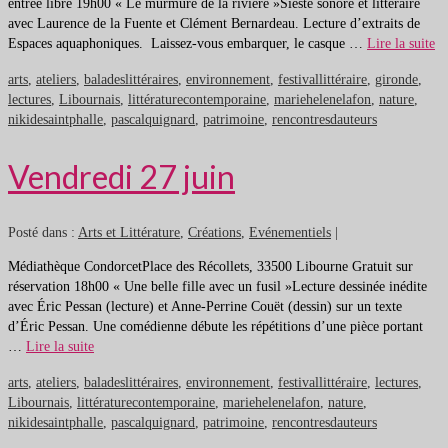
entrée libre 19h00 « Le murmure de la rivière »Sieste sonore et littéraire
avec Laurence de la Fuente et Clément Bernardeau. Lecture d’extraits de
Espaces aquaphoniques. Laissez-vous embarquer, le casque …
Lire la suite
arts
,
ateliers
,
baladeslittéraires
,
environnement
,
festivallittéraire
,
gironde
,
lectures
,
Libournais
,
littératurecontemporaine
,
mariehelenelafon
,
nature
,
nikidesaintphalle
,
pascalquignard
,
patrimoine
,
rencontresdauteurs
Vendredi 27 juin
Posté dans :
Arts et Littérature
,
Créations
,
Evénementiels
|
Médiathèque CondorcetPlace des Récollets, 33500 Libourne Gratuit sur
réservation 18h00 « Une belle fille avec un fusil »Lecture dessinée inédite
avec Éric Pessan (lecture) et Anne-Perrine Couët (dessin) sur un texte
d’Éric Pessan. Une comédienne débute les répétitions d’une pièce portant
…
Lire la suite
arts
,
ateliers
,
baladeslittéraires
,
environnement
,
festivallittéraire
,
lectures
,
Libournais
,
littératurecontemporaine
,
mariehelenelafon
,
nature
,
nikidesaintphalle
,
pascalquignard
,
patrimoine
,
rencontresdauteurs