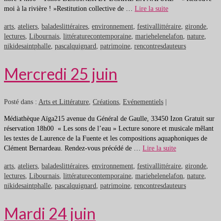
moi à la rivière ! »Restitution collective de …
Lire la suite
arts
,
ateliers
,
baladeslittéraires
,
environnement
,
festivallittéraire
,
gironde
,
lectures
,
Libournais
,
littératurecontemporaine
,
mariehelenelafon
,
nature
,
nikidesaintphalle
,
pascalquignard
,
patrimoine
,
rencontresdauteurs
Mercredi 25 juin
Posté dans :
Arts et Littérature
,
Créations
,
Evénementiels
|
Médiathèque Aïga215 avenue du Général de Gaulle, 33450 Izon Gratuit sur
réservation 18h00 « Les sons de l’eau » Lecture sonore et musicale mêlant
les textes de Laurence de la Fuente et les compositions aquaphoniques de
Clément Bernardeau. Rendez-vous précédé de …
Lire la suite
arts
,
ateliers
,
baladeslittéraires
,
environnement
,
festivallittéraire
,
gironde
,
lectures
,
Libournais
,
littératurecontemporaine
,
mariehelenelafon
,
nature
,
nikidesaintphalle
,
pascalquignard
,
patrimoine
,
rencontresdauteurs
Mardi 24 juin