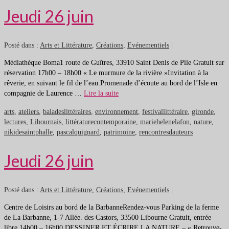
Jeudi 26 juin
Posté dans :
Arts et Littérature
,
Créations
,
Evénementiels
|
Médiathèque Boma1 route de Guîtres, 33910 Saint Denis de Pile Gratuit sur
réservation 17h00 – 18h00 « Le murmure de la rivière »Invitation à la
rêverie, en suivant le fil de l’eau.Promenade d’écoute au bord de l’Isle en
compagnie de Laurence …
Lire la suite
arts
,
ateliers
,
baladeslittéraires
,
environnement
,
festivallittéraire
,
gironde
,
lectures
,
Libournais
,
littératurecontemporaine
,
mariehelenelafon
,
nature
,
nikidesaintphalle
,
pascalquignard
,
patrimoine
,
rencontresdauteurs
Jeudi 26 juin
Posté dans :
Arts et Littérature
,
Créations
,
Evénementiels
|
Centre de Loisirs au bord de la BarbanneRendez-vous Parking de la ferme
de La Barbanne, 1-7 Allée. des Castors, 33500 Libourne Gratuit, entrée
libre 14h00 – 16h00 DESSINER ET ÉCRIRE LA NATURE – « Retrouve-