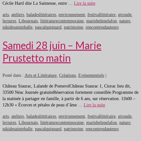
Cécile Hartl dite La Saimeuse, entre …
Lire la suite
arts
,
ateliers
,
baladeslittéraires
,
environnement
,
festivallittéraire
,
gironde
,
lectures
,
Libournais
,
littératurecontemporaine
,
mariehelenelafon
,
nature
,
nikidesaintphalle
,
pascalquignard
,
patrimoine
,
rencontresdauteurs
Samedi 28 juin – Marie
Prustetto matin
Posté dans :
Arts et Littérature
,
Créations
,
Evénementiels
|
Château Siaurac, Lalande de PomerolChâteau Siaurac 1, Ciorac lieu dit,
33500 Néac Journée gratuiteRéservation fortement conseillée.Programme de
la matinée à partager en famille, à partir de 6 ans, sur réservation. 11h00 –
12h30 « Écorces et pétales de peau d’âme …
Lire la suite
arts
,
ateliers
,
baladeslittéraires
,
environnement
,
festivallittéraire
,
gironde
,
lectures
,
Libournais
,
littératurecontemporaine
,
mariehelenelafon
,
nature
,
nikidesaintphalle
,
pascalquignard
,
patrimoine
,
rencontresdauteurs