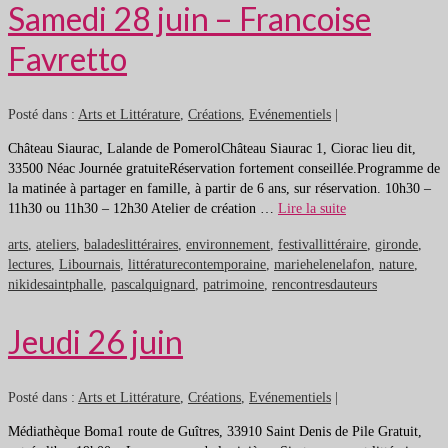
Samedi 28 juin – Francoise
Favretto
Posté dans :
Arts et Littérature
,
Créations
,
Evénementiels
|
Château Siaurac, Lalande de PomerolChâteau Siaurac 1, Ciorac lieu dit,
33500 Néac Journée gratuiteRéservation fortement conseillée.Programme de
la matinée à partager en famille, à partir de 6 ans, sur réservation. 10h30 –
11h30 ou 11h30 – 12h30 Atelier de création …
Lire la suite
arts
,
ateliers
,
baladeslittéraires
,
environnement
,
festivallittéraire
,
gironde
,
lectures
,
Libournais
,
littératurecontemporaine
,
mariehelenelafon
,
nature
,
nikidesaintphalle
,
pascalquignard
,
patrimoine
,
rencontresdauteurs
Jeudi 26 juin
Posté dans :
Arts et Littérature
,
Créations
,
Evénementiels
|
Médiathèque Boma1 route de Guîtres, 33910 Saint Denis de Pile Gratuit,