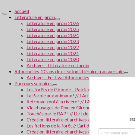
accueil
Littérature en jardin
Littérature en jardin 2026
Littérature en jardin 2025
Littérature en jardin 2024
Littérature en jardin 2023
Littérature en jardin 2022
Littérature en jardin 2021
Littérature en jardin 2020
Archives : Littérature en Jardin
Ritournelles, 20 ans de création littéraire transversale
Archives : Festival Ritournelles
Parcours scolaires
Les forêts de Gironde – Patrice Cablat // Création li
La Parole aux animaux ! // L’Art de grandir 2026
Retrouve-moi à la rivière ! // L’Art de grandir 2025
Vie et usages de l’eau en Gironde // Création littérair
Touchés par le RAP ! // L’art de grandir 2024
Création littéraire et archives // Villes en Gironde
Les fictions de la forêt // L’art de grandir 2023
Création littéraire et archives / La police scientifiqu