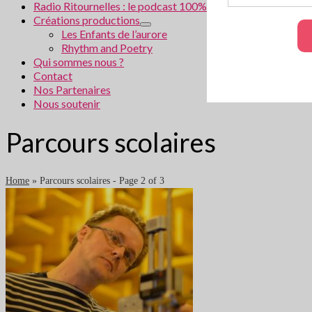
Radio Ritournelles : le podcast 100% littéraire
Créations productions
Les Enfants de l’aurore
Rhythm and Poetry
Qui sommes nous ?
Contact
Nos Partenaires
Nous soutenir
Parcours scolaires
Home
»
Parcours scolaires
- Page 2 of 3