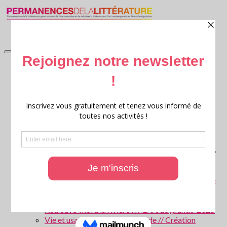
accueil
Littérature en jardin
Littérature en jardin 2026
Littérature en jardin 2025
Littérature en jardin 2024
Littérature en jardin 2023
Littérature en jardin 2022
Littérature en jardin 2021
Littérature en jardin 2020
Archives : Littérature en Jardin
Ritournelles, 20 ans de création littéraire transversale
Archives : Festival Ritournelles
Parcours scolaires
Les forêts de Gironde – Patrice Cablat // Création
littéraire et Archives 2025 – 2026
La Parole aux animaux ! // L’Art de grandir 2026
Retrouve-moi à la rivière ! // L’Art de grandir 2025
Vie et usages de l’eau en Gironde // Création