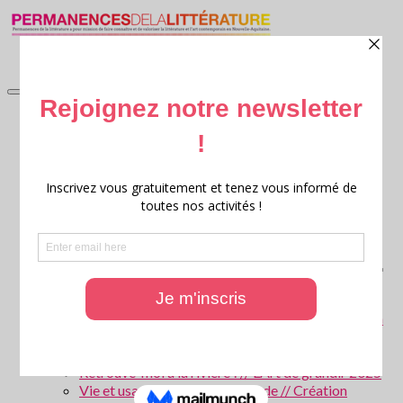
accueil
Littérature en jardin
Littérature en jardin 2026
Littérature en jardin 2025
Littérature en jardin 2024
Littérature en jardin 2023
Littérature en jardin 2022
Littérature en jardin 2021
Littérature en jardin 2020
Archives : Littérature en Jardin
Ritournelles, 20 ans de création littéraire transversale
Archives : Festival Ritournelles
Parcours scolaires
Les forêts de Gironde – Patrice Cablat // Création
littéraire et Archives 2025 – 2026
La Parole aux animaux ! // L’Art de grandir 2026
Retrouve-moi à la rivière ! // L’Art de grandir 2025
Vie et usages de l’eau en Gironde // Création