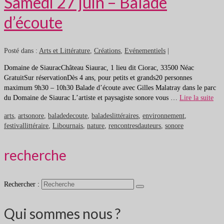
Samedi 27 juin – Balade
d’écoute
Posté dans :
Arts et Littérature
,
Créations
,
Evénementiels
|
Domaine de SiauracChâteau Siaurac, 1 lieu dit Ciorac, 33500 Néac
GratuitSur réservationDès 4 ans, pour petits et grands20 personnes
maximum 9h30 – 10h30 Balade d’écoute avec Gilles Malatray dans le parc
du Domaine de Siaurac L’artiste et paysagiste sonore vous …
Lire la suite
arts
,
artsonore
,
baladedecoute
,
baladeslittéraires
,
environnement
,
festivallittéraire
,
Libournais
,
nature
,
rencontresdauteurs
,
sonore
recherche
Rechercher :
Qui sommes nous ?