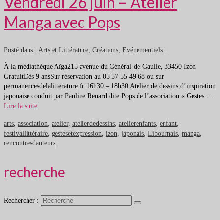
Vendredi 26 juin – Atelier
Manga avec Pops
Posté dans :
Arts et Littérature
,
Créations
,
Evénementiels
|
À la médiathèque Aïga215 avenue du Général-de-Gaulle, 33450 Izon
GratuitDès 9 ansSur réservation au 05 57 55 49 68 ou sur
permanencesdelalitterature.fr 16h30 – 18h30 Atelier de dessins d’inspiration
japonaise conduit par Pauline Renard dite Pops de l’association « Gestes …
Lire la suite
arts
,
association
,
atelier
,
atelierdedessins
,
atelierenfants
,
enfant
,
festivallittéraire
,
gestesetexpression
,
izon
,
japonais
,
Libournais
,
manga
,
rencontresdauteurs
recherche
Rechercher :