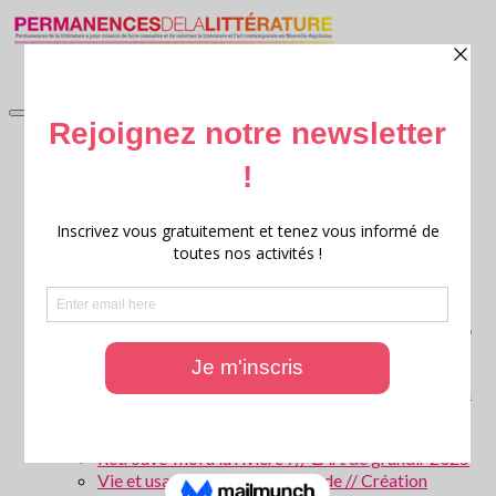
accueil
Littérature en jardin
Littérature en jardin 2026
Littérature en jardin 2025
Littérature en jardin 2024
Littérature en jardin 2023
Littérature en jardin 2022
Littérature en jardin 2021
Littérature en jardin 2020
Archives : Littérature en Jardin
Ritournelles, 20 ans de création littéraire transversale
Archives : Festival Ritournelles
Parcours scolaires
Les forêts de Gironde – Patrice Cablat // Création
littéraire et Archives 2025 – 2026
La Parole aux animaux ! // L’Art de grandir 2026
Retrouve-moi à la rivière ! // L’Art de grandir 2025
Vie et usages de l’eau en Gironde // Création