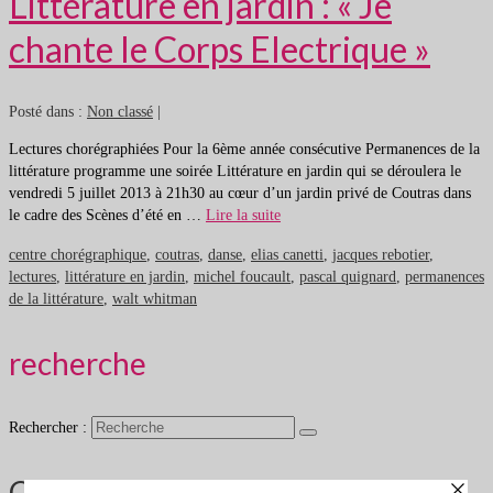
Littérature en jardin : « Je
chante le Corps Electrique »
Posté dans :
Non classé
|
Lectures chorégraphiées Pour la 6ème année consécutive Permanences de la
littérature programme une soirée Littérature en jardin qui se déroulera le
vendredi 5 juillet 2013 à 21h30 au cœur d’un jardin privé de Coutras dans
le cadre des Scènes d’été en …
Lire la suite
centre chorégraphique
,
coutras
,
danse
,
elias canetti
,
jacques rebotier
,
lectures
,
littérature en jardin
,
michel foucault
,
pascal quignard
,
permanences
de la littérature
,
walt whitman
recherche
Rechercher :
Qui sommes nous ?