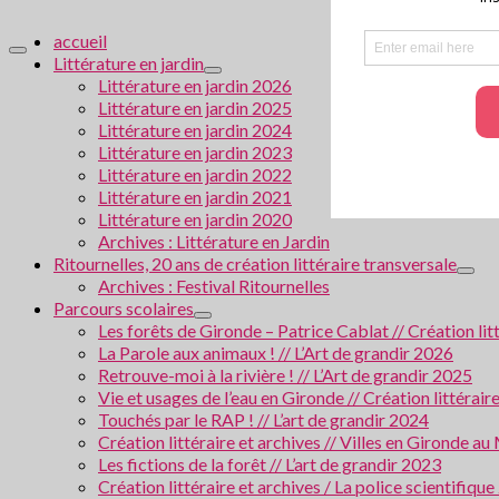
accueil
Littérature en jardin
Littérature en jardin 2026
Littérature en jardin 2025
Littérature en jardin 2024
Littérature en jardin 2023
Littérature en jardin 2022
Littérature en jardin 2021
Littérature en jardin 2020
Archives : Littérature en Jardin
Ritournelles, 20 ans de création littéraire transversale
Archives : Festival Ritournelles
Parcours scolaires
Les forêts de Gironde – Patrice Cablat // Création li
La Parole aux animaux ! // L’Art de grandir 2026
Retrouve-moi à la rivière ! // L’Art de grandir 2025
Vie et usages de l’eau en Gironde // Création littérair
Touchés par le RAP ! // L’art de grandir 2024
Création littéraire et archives // Villes en Gironde
Les fictions de la forêt // L’art de grandir 2023
Création littéraire et archives / La police scientifiqu