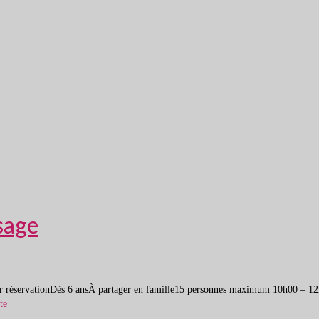
sage
r réservationDès 6 ansÀ partager en famille15 personnes maximum 10h00 – 12h
te