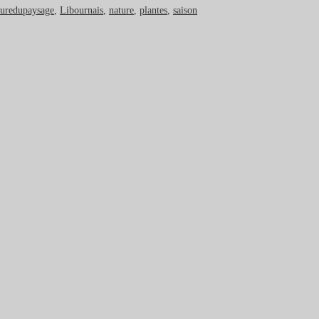
turedupaysage
,
Libournais
,
nature
,
plantes
,
saison