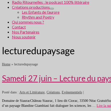
Radio Ritournelles : le podcast 100% littéraire
Créations productions
Les Enfants de l’aurore
Rhythm and Poetry
Qui sommes nous ?
Contact
Nos Partenaires
Nous soutenir
lecturedupaysage
Home
»
lecturedupaysage
Samedi 27 juin – Lecture du pay
Posté dans :
Arts et Littérature
,
Créations
,
Evénementiels
|
Domaine de SiauracChâteau Siaurac, 1 lieu dit Ciorac, 33500 Néac GratuitSu
d’un paysage Blandine Giambiasi fait dialoguer les sciences, les …
Lire la sui