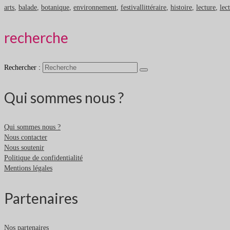
arts
,
balade
,
botanique
,
environnement
,
festivallittéraire
,
histoire
,
lecture
,
lec
recherche
Rechercher :
Qui sommes nous ?
Qui sommes nous ?
Nous contacter
Nous soutenir
Politique de confidentialité
Mentions légales
Partenaires
Nos partenaires