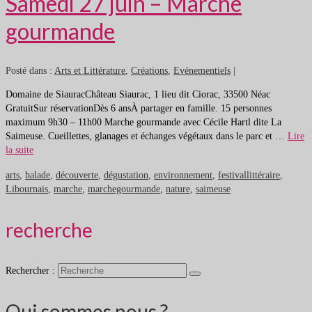
Samedi 27 juin – Marche
gourmande
Posté dans :
Arts et Littérature
,
Créations
,
Evénementiels
|
Domaine de SiauracChâteau Siaurac, 1 lieu dit Ciorac, 33500 Néac
GratuitSur réservationDès 6 ansÀ partager en famille. 15 personnes
maximum 9h30 – 11h00 Marche gourmande avec Cécile Hartl dite La
Saimeuse. Cueillettes, glanages et échanges végétaux dans le parc et …
Lire
la suite
arts
,
balade
,
découverte
,
dégustation
,
environnement
,
festivallittéraire
,
Libournais
,
marche
,
marchegourmande
,
nature
,
saimeuse
recherche
Rechercher :
Qui sommes nous ?