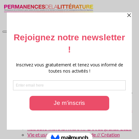
accueil
Littérature en jardin
Littérature en jardin 2026
Littérature en jardin 2025
Littérature en jardin 2024
Littérature en jardin 2023
Littérature en jardin 2022
Littérature en jardin 2021
Littérature en jardin 2020
Archives : Littérature en Jardin
Ritournelles, 20 ans de création littéraire transversale
Archives : Festival Ritournelles
Parcours scolaires
Les forêts de Gironde – Patrice Cablat // Création
littéraire et Archives 2025 – 2026
La Parole aux animaux ! // L’Art de grandir 2026
Retrouve-moi à la rivière ! // L’Art de grandir 2025
Vie et usages de l’eau en Gironde // Création