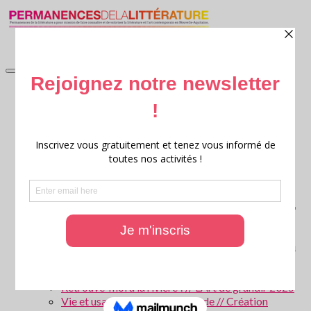
accueil
Littérature en jardin
Littérature en jardin 2026
Littérature en jardin 2025
Littérature en jardin 2024
Littérature en jardin 2023
Littérature en jardin 2022
Littérature en jardin 2021
Littérature en jardin 2020
Archives : Littérature en Jardin
Ritournelles, 20 ans de création littéraire transversale
Archives : Festival Ritournelles
Parcours scolaires
Les forêts de Gironde – Patrice Cablat // Création
littéraire et Archives 2025 – 2026
La Parole aux animaux ! // L’Art de grandir 2026
Retrouve-moi à la rivière ! // L’Art de grandir 2025
Vie et usages de l’eau en Gironde // Création