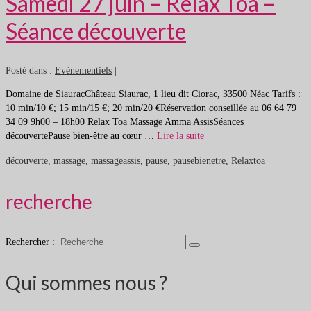
Samedi 27 juin – Relax Toa –
Séance découverte
Posté dans :
Evénementiels
|
Domaine de SiauracChâteau Siaurac, 1 lieu dit Ciorac, 33500 Néac Tarifs :
10 min/10 €; 15 min/15 €; 20 min/20 €Réservation conseillée au 06 64 79
34 09 9h00 – 18h00 Relax Toa Massage Amma AssisSéances
découvertePause bien-être au cœur …
Lire la suite
découverte
,
massage
,
massageassis
,
pause
,
pausebienetre
,
Relaxtoa
recherche
Rechercher :
Qui sommes nous ?