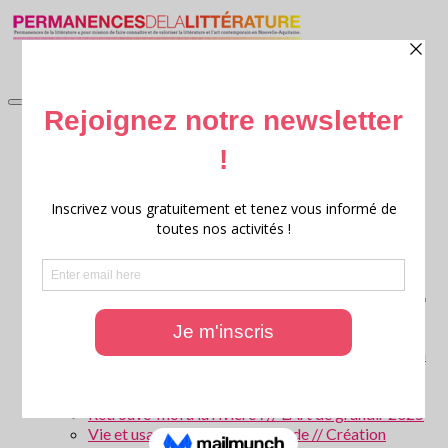
accueil
Littérature en jardin
Littérature en jardin 2026
Littérature en jardin 2025
Littérature en jardin 2024
Littérature en jardin 2023
Littérature en jardin 2022
Littérature en jardin 2021
Littérature en jardin 2020
Archives : Littérature en Jardin
Ritournelles, 20 ans de création littéraire transversale
Archives : Festival Ritournelles
Parcours scolaires
Les forêts de Gironde – Patrice Cablat // Création
littéraire et Archives 2025 – 2026
La Parole aux animaux ! // L’Art de grandir 2026
Retrouve-moi à la rivière ! // L’Art de grandir 2025
Vie et usages de l’eau en Gironde // Création