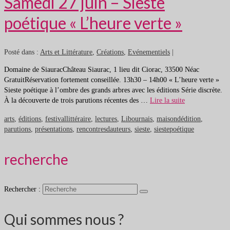
Samedi 27 juin – Sieste
poétique « L’heure verte »
Posté dans :
Arts et Littérature
,
Créations
,
Evénementiels
|
Domaine de SiauracChâteau Siaurac, 1 lieu dit Ciorac, 33500 Néac
GratuitRéservation fortement conseillée. 13h30 – 14h00 « L’heure verte »
Sieste poétique à l’ombre des grands arbres avec les éditions Série discrète.
À la découverte de trois parutions récentes des …
Lire la suite
arts
,
éditions
,
festivallittéraire
,
lectures
,
Libournais
,
maisondédition
,
parutions
,
présentations
,
rencontresdauteurs
,
sieste
,
siestepoétique
recherche
Rechercher :
Qui sommes nous ?