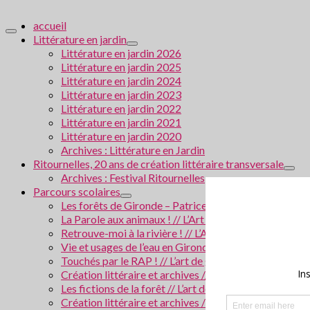
accueil
Littérature en jardin
Littérature en jardin 2026
Littérature en jardin 2025
Littérature en jardin 2024
Littérature en jardin 2023
Littérature en jardin 2022
Littérature en jardin 2021
Littérature en jardin 2020
Archives : Littérature en Jardin
Ritournelles, 20 ans de création littéraire transversale
Archives : Festival Ritournelles
Parcours scolaires
Les forêts de Gironde – Patrice Cablat // Création li
La Parole aux animaux ! // L’Art de grandir 2026
Retrouve-moi à la rivière ! // L’Art de grandir 2025
Vie et usages de l’eau en Gironde // Création littérair
Touchés par le RAP ! // L’art de grandir 2024
Création littéraire et archives // Villes en Gironde
Les fictions de la forêt // L’art de grandir 2023
Création littéraire et archives / La police scientifiqu