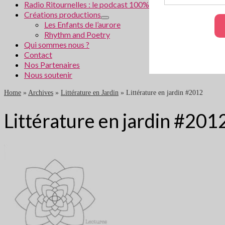
Radio Ritournelles : le podcast 100% littéraire
Créations productions
Les Enfants de l’aurore
Rhythm and Poetry
Qui sommes nous ?
Contact
Nos Partenaires
Nous soutenir
Home
»
Archives
»
Littérature en Jardin
»
Littérature en jardin #2012
Littérature en jardin #201