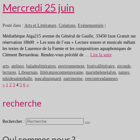
Mercredi 25 juin
Posté dans :
Arts et Littérature
,
Créations
,
Evénementiels
|
Médiathèque Aïga215 avenue du Général de Gaulle, 33450 Izon Gratuit sur
réservation 18h00 « Les sons de l’eau » Lecture sonore et musicale mêlant
les textes de Laurence de la Fuente et les compositions aquaphoniques de
Clément Bernardeau. Rendez-vous précédé de …
Lire la suite
arts
,
ateliers
,
baladeslittéraires
,
environnement
,
festivallittéraire
,
gironde
,
lectures
,
Libournais
,
littératurecontemporaine
,
mariehelenelafon
,
nature
,
nikidesaintphalle
,
pascalquignard
,
patrimoine
,
rencontresdauteurs
«
1
2
3
4
5
6
»
recherche
Rechercher :
Qui sommes nous ?