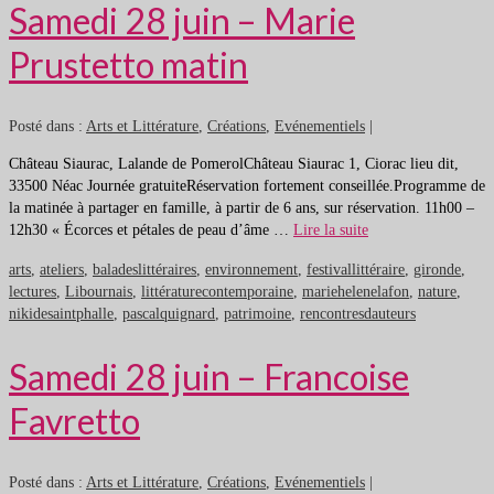
Samedi 28 juin – Marie
Prustetto matin
Posté dans :
Arts et Littérature
,
Créations
,
Evénementiels
|
Château Siaurac, Lalande de PomerolChâteau Siaurac 1, Ciorac lieu dit,
33500 Néac Journée gratuiteRéservation fortement conseillée.Programme de
la matinée à partager en famille, à partir de 6 ans, sur réservation. 11h00 –
12h30 « Écorces et pétales de peau d’âme …
Lire la suite
arts
,
ateliers
,
baladeslittéraires
,
environnement
,
festivallittéraire
,
gironde
,
lectures
,
Libournais
,
littératurecontemporaine
,
mariehelenelafon
,
nature
,
nikidesaintphalle
,
pascalquignard
,
patrimoine
,
rencontresdauteurs
Samedi 28 juin – Francoise
Favretto
Posté dans :
Arts et Littérature
,
Créations
,
Evénementiels
|