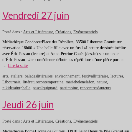
Vendredi 27 juin
Posté dans :
Arts et Littérature
,
Créations
,
Evénementiels
|
Médiathèque CondorcetPlace des Récollets, 33500 Libourne Gratuit sur
réservation 18h00 « Une belle fille avec un fusil »Lecture dessinée inédite
avec Éric Pessan (lecture) et Anne-Perrine Couët (dessin) sur un texte
d’Éric Pessan. Une comédienne débute les répétitions d’une pièce portant
…
Lire la suite
arts
,
ateliers
,
baladeslittéraires
,
environnement
,
festivallittéraire
,
lectures
,
Libournais
,
littératurecontemporaine
,
mariehelenelafon
,
nature
,
nikidesaintphalle
,
pascalquignard
,
patrimoine
,
rencontresdauteurs
Jeudi 26 juin
Posté dans :
Arts et Littérature
,
Créations
,
Evénementiels
|
Médiathèque Boma1 route de Guîtres, 33910 Saint Denis de Pile Gratuit sur