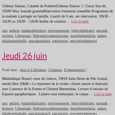
Château Siaurac, Lalande de PomerolChâteau Siaurac 1, Ciorac lieu dit,
33500 Néac Journée gratuiteRéservation fortement conseillée.Programme de
la matinée à partager en famille, à partir de 6 ans, sur réservation. 10h30 –
11h30 ou 11h30 – 12h30 Atelier de création …
Lire la suite
arts
,
ateliers
,
baladeslittéraires
,
environnement
,
festivallittéraire
,
gironde
,
lectures
,
Libournais
,
littératurecontemporaine
,
mariehelenelafon
,
nature
,
nikidesaintphalle
,
pascalquignard
,
patrimoine
,
rencontresdauteurs
Jeudi 26 juin
Posté dans :
Arts et Littérature
,
Créations
,
Evénementiels
|
Médiathèque Boma1 route de Guîtres, 33910 Saint Denis de Pile Gratuit,
entrée libre 19h00 « Le murmure de la rivière »Sieste sonore et littéraire
avec Laurence de la Fuente et Clément Bernardeau. Lecture d’extraits de
Espaces aquaphoniques. Laissez-vous embarquer, le casque …
Lire la suite
arts
,
ateliers
,
baladeslittéraires
,
environnement
,
festivallittéraire
,
gironde
,
lectures
,
Libournais
,
littératurecontemporaine
,
mariehelenelafon
,
nature
,
nikidesaintphalle
,
pascalquignard
,
patrimoine
,
rencontresdauteurs