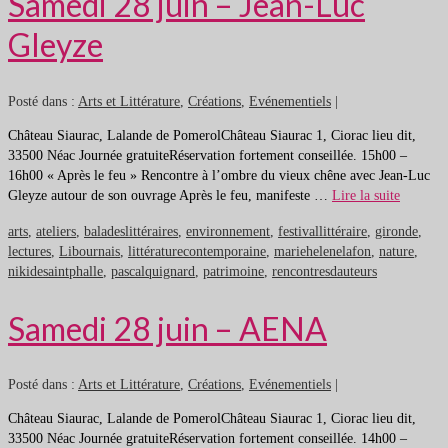
Samedi 28 juin – Jean-Luc
Gleyze
Posté dans :
Arts et Littérature
,
Créations
,
Evénementiels
|
Château Siaurac, Lalande de PomerolChâteau Siaurac 1, Ciorac lieu dit,
33500 Néac Journée gratuiteRéservation fortement conseillée. 15h00 –
16h00 « Après le feu » Rencontre à l’ombre du vieux chêne avec Jean-Luc
Gleyze autour de son ouvrage Après le feu, manifeste …
Lire la suite
arts
,
ateliers
,
baladeslittéraires
,
environnement
,
festivallittéraire
,
gironde
,
lectures
,
Libournais
,
littératurecontemporaine
,
mariehelenelafon
,
nature
,
nikidesaintphalle
,
pascalquignard
,
patrimoine
,
rencontresdauteurs
Samedi 28 juin – AENA
Posté dans :
Arts et Littérature
,
Créations
,
Evénementiels
|
Château Siaurac, Lalande de PomerolChâteau Siaurac 1, Ciorac lieu dit,
33500 Néac Journée gratuiteRéservation fortement conseillée. 14h00 –