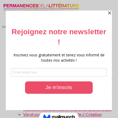
accueil
Littérature en jardin
Littérature en jardin 2026
Littérature en jardin 2025
Littérature en jardin 2024
Littérature en jardin 2023
Littérature en jardin 2022
Littérature en jardin 2021
Littérature en jardin 2020
Archives : Littérature en Jardin
Ritournelles, 20 ans de création littéraire transversale
Archives : Festival Ritournelles
Parcours scolaires
Les forêts de Gironde – Patrice Cablat // Création
littéraire et Archives 2025 – 2026
La Parole aux animaux ! // L’Art de grandir 2026
Retrouve-moi à la rivière ! // L’Art de grandir 2025
Vie et usages de l’eau en Gironde // Création