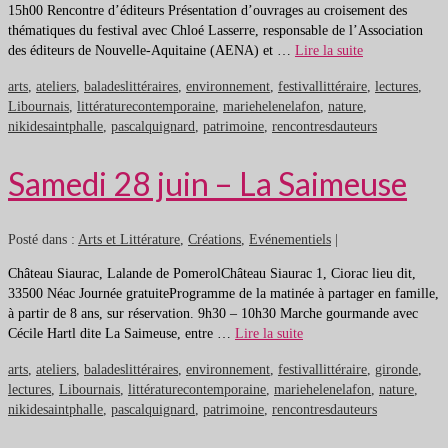
15h00 Rencontre d’éditeurs Présentation d’ouvrages au croisement des
thématiques du festival avec Chloé Lasserre, responsable de l’Association
des éditeurs de Nouvelle-Aquitaine (AENA) et …
Lire la suite
arts
,
ateliers
,
baladeslittéraires
,
environnement
,
festivallittéraire
,
lectures
,
Libournais
,
littératurecontemporaine
,
mariehelenelafon
,
nature
,
nikidesaintphalle
,
pascalquignard
,
patrimoine
,
rencontresdauteurs
Samedi 28 juin – La Saimeuse
Posté dans :
Arts et Littérature
,
Créations
,
Evénementiels
|
Château Siaurac, Lalande de PomerolChâteau Siaurac 1, Ciorac lieu dit,
33500 Néac Journée gratuiteProgramme de la matinée à partager en famille,
à partir de 8 ans, sur réservation. 9h30 – 10h30 Marche gourmande avec
Cécile Hartl dite La Saimeuse, entre …
Lire la suite
arts
,
ateliers
,
baladeslittéraires
,
environnement
,
festivallittéraire
,
gironde
,
lectures
,
Libournais
,
littératurecontemporaine
,
mariehelenelafon
,
nature
,
nikidesaintphalle
,
pascalquignard
,
patrimoine
,
rencontresdauteurs