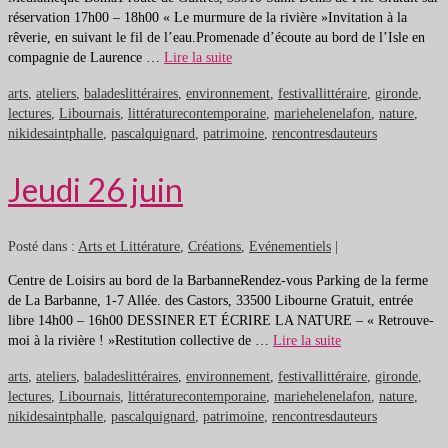
réservation 17h00 – 18h00 « Le murmure de la rivière »Invitation à la
rêverie, en suivant le fil de l’eau.Promenade d’écoute au bord de l’Isle en
compagnie de Laurence …
Lire la suite
arts
,
ateliers
,
baladeslittéraires
,
environnement
,
festivallittéraire
,
gironde
,
lectures
,
Libournais
,
littératurecontemporaine
,
mariehelenelafon
,
nature
,
nikidesaintphalle
,
pascalquignard
,
patrimoine
,
rencontresdauteurs
Jeudi 26 juin
Posté dans :
Arts et Littérature
,
Créations
,
Evénementiels
|
Centre de Loisirs au bord de la BarbanneRendez-vous Parking de la ferme
de La Barbanne, 1-7 Allée. des Castors, 33500 Libourne Gratuit, entrée
libre 14h00 – 16h00 DESSINER ET ÉCRIRE LA NATURE – « Retrouve-
moi à la rivière ! »Restitution collective de …
Lire la suite
arts
,
ateliers
,
baladeslittéraires
,
environnement
,
festivallittéraire
,
gironde
,
lectures
,
Libournais
,
littératurecontemporaine
,
mariehelenelafon
,
nature
,
nikidesaintphalle
,
pascalquignard
,
patrimoine
,
rencontresdauteurs