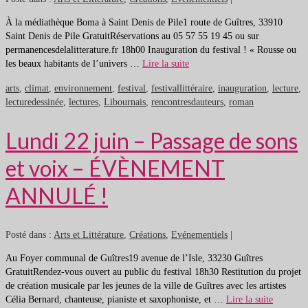
À la médiathèque Boma à Saint Denis de Pile1 route de Guîtres, 33910
Saint Denis de Pile GratuitRéservations au 05 57 55 19 45 ou sur
permanencesdelalitterature.fr 18h00 Inauguration du festival ! « Rousse ou
les beaux habitants de l’univers …
Lire la suite
arts
,
climat
,
environnement
,
festival
,
festivallittéraire
,
inauguration
,
lecture
,
lecturedessinée
,
lectures
,
Libournais
,
rencontresdauteurs
,
roman
Lundi 22 juin – Passage de sons
et voix – ÉVÈNEMENT
ANNULÉ !
Posté dans :
Arts et Littérature
,
Créations
,
Evénementiels
|
Au Foyer communal de Guîtres19 avenue de l’Isle, 33230 Guîtres
GratuitRendez-vous ouvert au public du festival 18h30 Restitution du projet
de création musicale par les jeunes de la ville de Guîtres avec les artistes
Célia Bernard, chanteuse, pianiste et saxophoniste, et …
Lire la suite