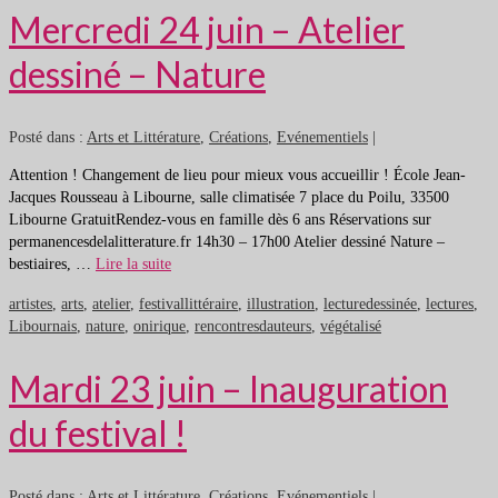
Mercredi 24 juin – Atelier
dessiné – Nature
Posté dans :
Arts et Littérature
,
Créations
,
Evénementiels
|
Attention ! Changement de lieu pour mieux vous accueillir ! École Jean-
Jacques Rousseau à Libourne, salle climatisée 7 place du Poilu, 33500
Libourne GratuitRendez-vous en famille dès 6 ans Réservations sur
permanencesdelalitterature.fr 14h30 – 17h00 Atelier dessiné Nature –
bestiaires, …
Lire la suite
artistes
,
arts
,
atelier
,
festivallittéraire
,
illustration
,
lecturedessinée
,
lectures
,
Libournais
,
nature
,
onirique
,
rencontresdauteurs
,
végétalisé
Mardi 23 juin – Inauguration
du festival !
Posté dans :
Arts et Littérature
,
Créations
,
Evénementiels
|