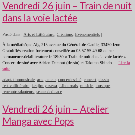
Vendredi 26 juin – Train de nuit
dans la voie lactée
Posté dans :
Arts et Littérature
,
Créations
,
Evénementiels
|
À la médiathèque Aïga215 avenue du Général-de-Gaulle, 33450 Izon
GratuitRéservation fortement conseillée au 05 57 55 49 68 ou sur
permanencesdelalitterature.fr 18h30 « Train de nuit dans la voie lactée »
Concert dessiné avec Adrien Demont (dessin) et Takuma Shindo …
Lire la
suite
adaptationmusicale
,
arts
,
auteur
,
concerdessiné
,
concert
,
dessin
,
festivallittéraire
,
kenjimiyazawa
,
Libournais
,
musicie
,
musique
,
rencontresdauteurs
,
seancededicace
Vendredi 26 juin – Atelier
Manga avec Pops