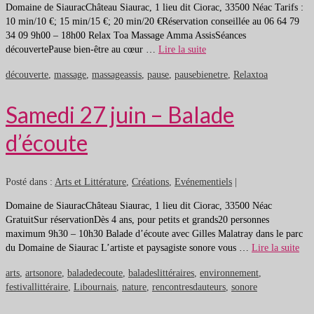
Domaine de SiauracChâteau Siaurac, 1 lieu dit Ciorac, 33500 Néac Tarifs :
10 min/10 €; 15 min/15 €; 20 min/20 €Réservation conseillée au 06 64 79
34 09 9h00 – 18h00 Relax Toa Massage Amma AssisSéances
découvertePause bien-être au cœur …
Lire la suite
découverte
,
massage
,
massageassis
,
pause
,
pausebienetre
,
Relaxtoa
Samedi 27 juin – Balade
d’écoute
Posté dans :
Arts et Littérature
,
Créations
,
Evénementiels
|
Domaine de SiauracChâteau Siaurac, 1 lieu dit Ciorac, 33500 Néac
GratuitSur réservationDès 4 ans, pour petits et grands20 personnes
maximum 9h30 – 10h30 Balade d’écoute avec Gilles Malatray dans le parc
du Domaine de Siaurac L’artiste et paysagiste sonore vous …
Lire la suite
arts
,
artsonore
,
baladedecoute
,
baladeslittéraires
,
environnement
,
festivallittéraire
,
Libournais
,
nature
,
rencontresdauteurs
,
sonore