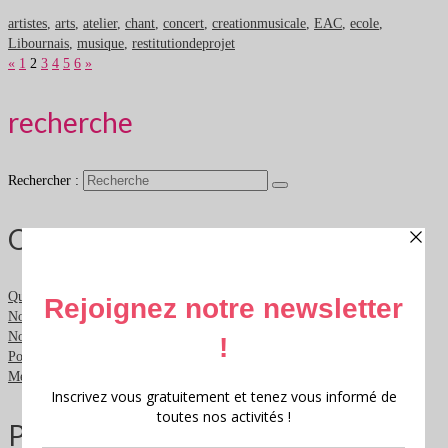
artistes
,
arts
,
atelier
,
chant
,
concert
,
creationmusicale
,
EAC
,
ecole
,
Libournais
,
musique
,
restitutiondeprojet
«
1
2
3
4
5
6
»
recherche
Rechercher :
Qui sommes nous ?
Qui sommes nous ?
Nous contacter
Nous soutenir
Politique de confidentialité
Mentions légales
Partenaires