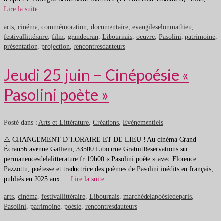
Lire la suite
arts
,
cinéma
,
commémoration
,
documentaire
,
evangileselonmathieu
,
festivallittéraire
,
film
,
grandecran
,
Libournais
,
oeuvre
,
Pasolini
,
patrimoine
,
présentation
,
projection
,
rencontresdauteurs
Jeudi 25 juin – Cinépoésie «
Pasolini poète »
Posté dans :
Arts et Littérature
,
Créations
,
Evénementiels
|
⚠️ CHANGEMENT D’HORAIRE ET DE LIEU ! Au cinéma Grand
Écran56 avenue Galliéni, 33500 Libourne GratuitRéservations sur
permanencesdelalitterature.fr 19h00 « Pasolini poète » avec Florence
Pazzottu, poétesse et traductrice des poèmes de Pasolini inédits en français,
publiés en 2025 aux …
Lire la suite
arts
,
cinéma
,
festivallittéraire
,
Libournais
,
marchédelapoésiedeparis
,
Pasolini
,
patrimoine
,
poésie
,
rencontresdauteurs