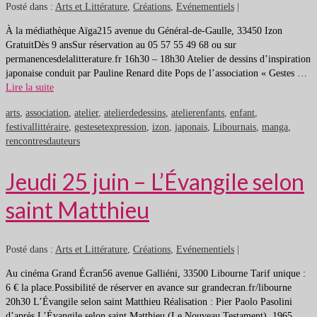
Posté dans :
Arts et Littérature
,
Créations
,
Evénementiels
|
À la médiathèque Aïga215 avenue du Général-de-Gaulle, 33450 Izon
GratuitDès 9 ansSur réservation au 05 57 55 49 68 ou sur
permanencesdelalitterature.fr 16h30 – 18h30 Atelier de dessins d’inspiration
japonaise conduit par Pauline Renard dite Pops de l’association « Gestes …
Lire la suite
arts
,
association
,
atelier
,
atelierdedessins
,
atelierenfants
,
enfant
,
festivallittéraire
,
gestesetexpression
,
izon
,
japonais
,
Libournais
,
manga
,
rencontresdauteurs
Jeudi 25 juin – L’Évangile selon
saint Matthieu
Posté dans :
Arts et Littérature
,
Créations
,
Evénementiels
|
Au cinéma Grand Écran56 avenue Galliéni, 33500 Libourne Tarif unique :
6 € la place.Possibilité de réserver en avance sur grandecran.fr/libourne
20h30 L’Évangile selon saint Matthieu Réalisation : Pier Paolo Pasolini
d’après L’Évangile selon saint Matthieu (Le Nouveau Testament). 1965, …