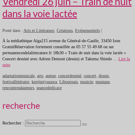
Vendredi 26 juin – Train de nuit
dans la voie lactée
Posté dans :
Arts et Littérature
,
Créations
,
Evénementiels
|
À la médiathèque Aïga215 avenue du Général-de-Gaulle, 33450 Izon
GratuitRéservation fortement conseillée au 05 57 55 49 68 ou sur
permanencesdelalitterature.fr 18h30 « Train de nuit dans la voie lactée »
Concert dessiné avec Adrien Demont (dessin) et Takuma Shindo …
Lire la
suite
adaptationmusicale
,
arts
,
auteur
,
concerdessiné
,
concert
,
dessin
,
festivallittéraire
,
kenjimiyazawa
,
Libournais
,
musicie
,
musique
,
rencontresdauteurs
,
seancededicace
recherche
Rechercher :