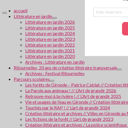
accueil
Littérature en jardin
Littérature en jardin 2026
Littérature en jardin 2025
Littérature en jardin 2024
Littérature en jardin 2023
Littérature en jardin 2022
Littérature en jardin 2021
Littérature en jardin 2020
Archives : Littérature en Jardin
Ritournelles, 20 ans de création littéraire transversale
Archives : Festival Ritournelles
Parcours scolaires
Les forêts de Gironde – Patrice Cablat // Création li
La Parole aux animaux ! // L’Art de grandir 2026
Retrouve-moi à la rivière ! // L’Art de grandir 2025
Vie et usages de l’eau en Gironde // Création littérair
Touchés par le RAP ! // L’art de grandir 2024
Création littéraire et archives // Villes en Gironde
Les fictions de la forêt // L’art de grandir 2023
Création littéraire et archives / La police scientifiqu