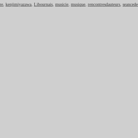
ire
,
kenjimiyazawa
,
Libournais
,
musicie
,
musique
,
rencontresdauteurs
,
seancede