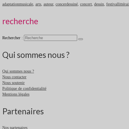
adaptationmusicale
,
arts
,
auteur
,
concerdessiné
,
concert
,
dessin
,
festivallittéra
recherche
Rechercher :
Qui sommes nous ?
Qui sommes nous ?
Nous contacter
Nous soutenir
Politique de confidentialité
Mentions légales
Partenaires
Nos partenaires