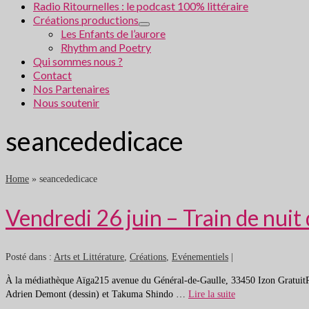
Radio Ritournelles : le podcast 100% littéraire
Créations productions
Les Enfants de l’aurore
Rhythm and Poetry
Qui sommes nous ?
Contact
Nos Partenaires
Nous soutenir
seancededicace
Home
»
seancededicace
Vendredi 26 juin – Train de nuit 
Posté dans :
Arts et Littérature
,
Créations
,
Evénementiels
|
À la médiathèque Aïga215 avenue du Général-de-Gaulle, 33450 Izon GratuitRés
Adrien Demont (dessin) et Takuma Shindo …
Lire la suite